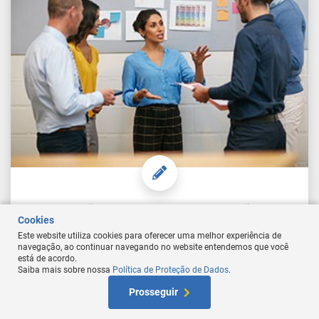
Gestão de Conflitos na Administração
Cookies
Este website utiliza cookies para oferecer uma melhor experiência de
navegação, ao continuar navegando no website entendemos que você
está de acordo.
Saiba mais sobre nossa
Política de Proteção de Dados
.
Comprar Curso
At
Prosseguir
W