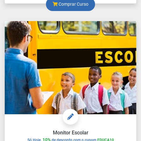
Comprar Curso
Monitor Escolar
10%
Só Hoje,
de desconto com o cupom
EDUCA10