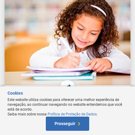
Cookies
Este website utiliza cookies para oferecer uma melhor experiência de
Neurociência na Alfabetização e Letramento
navegação, ao continuar navegando no website entendemos que você
está de acordo.
Saiba mais sobre nossa
Política de Proteção de Dados
.
At
Prosseguir
W
Comprar Curso