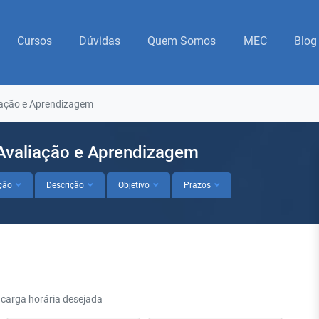
Cursos
Dúvidas
Quem Somos
MEC
Blog
liação e Aprendizagem
 Avaliação e Aprendizagem
ção
Descrição
Objetivo
Prazos
 carga horária desejada