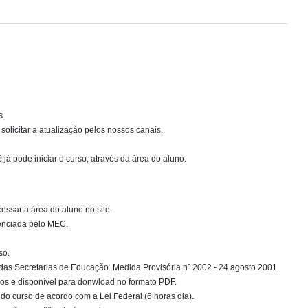
s.
olicitar a atualização pelos nossos canais.
á pode iniciar o curso, através da área do aluno.
essar a área do aluno no site.
denciada pelo MEC.
so.
das Secretarias de Educação. Medida Provisória nº 2002 - 24 agosto 2001.
s e disponível para donwload no formato PDF.
do curso de acordo com a Lei Federal (6 horas dia).